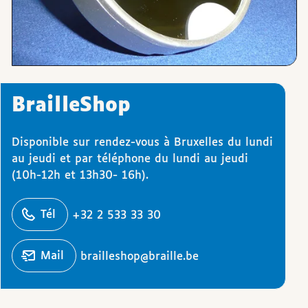
BrailleShop
Disponible sur rendez-vous à Bruxelles du lundi
au jeudi et par téléphone du lundi au jeudi
(10h-12h et 13h30- 16h).
éphoner
Tél
+32 2 533 33 30
Écrire un
mail
brailleshop@braille.be