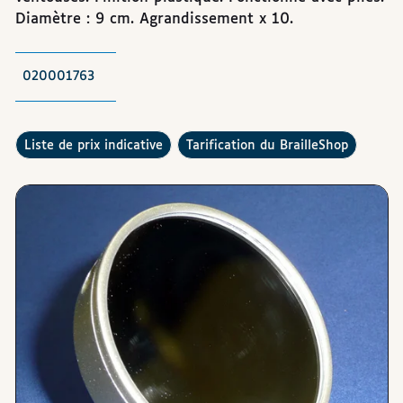
Diamètre : 9 cm. Agrandissement x 10.
020001763
Consulter la
Comment fonctionne la
?
liste de prix indicative
tarification du BrailleShop
Images