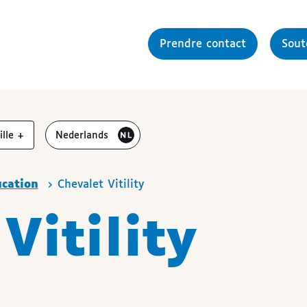
Prendre contact
Sou
gmenter la
Bezoek de website in het
aille
+
Nederlands
cation
Chevalet Vitility
Vitility