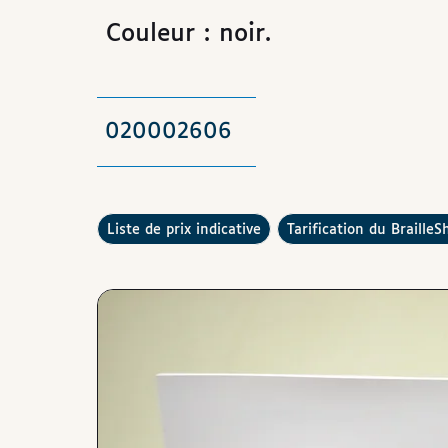
Couleur : noir.
020002606
Consulter la
Comment fonctionne la
liste de prix indicative
tarification du BrailleS
Images