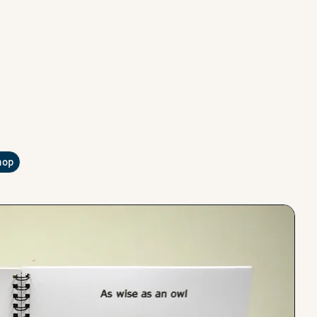
?
hop