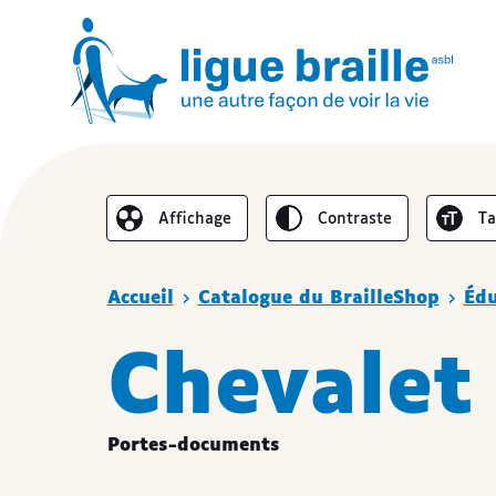
Inverser le
Au
Affichage
contraste
t
Réduire l’affichage
Vous êtes ici :
Accueil
Catalogue du BrailleShop
Édu
Chevalet 
Portes-documents