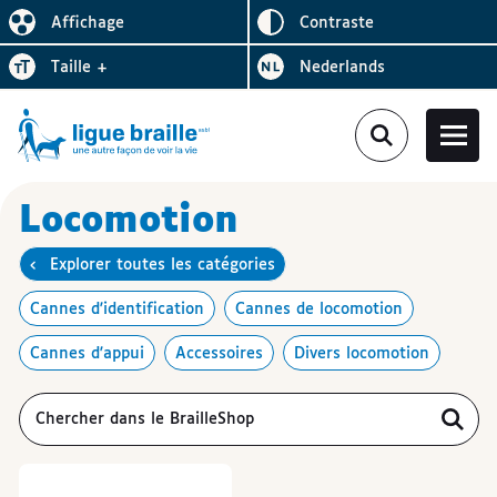
Inverser le
Affichage
contraste
Réduire l’affichage
Augmenter la
Bezoek de website in het
taille
+
Nederlands
Locomotion
Explorer toutes les catégories
Cannes d'identification
Cannes de locomotion
Cannes d'appui
Accessoires
Divers locomotion