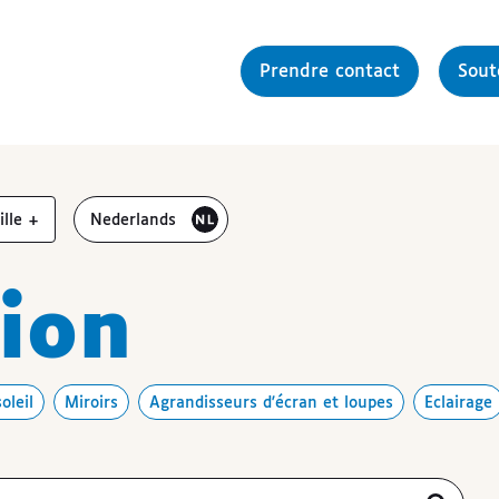
Prendre contact
Sou
gmenter la
Bezoek de website in het
aille
+
Nederlands
sion
oleil
Miroirs
Agrandisseurs d'écran et loupes
Eclairage