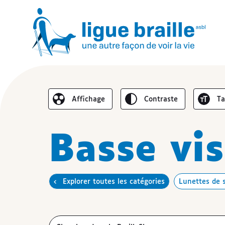
Inverser le
Au
Affichage
contraste
t
Réduire l’affichage
Basse vi
Explorer toutes les catégories
Lunettes de s