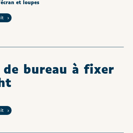
écran et loupes
uit
de bureau à fixer
ht
uit