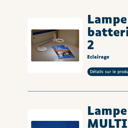
Lampe 
batter
2
Eclairage
Détails sur le prod
Lampe
MULTI