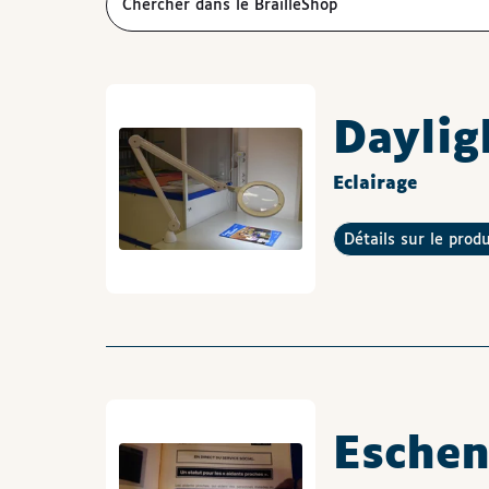
Daylig
Eclairage
Détails sur le prod
Esche