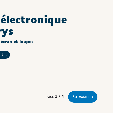
électronique
ys
écran et loupes
uit
suivante
page
1
/
4