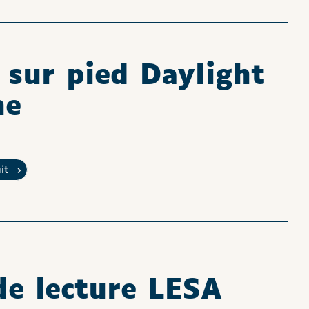
sur pied Daylight
ne
uit
de lecture LESA