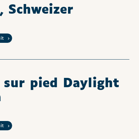
 Schweizer
uit
sur pied Daylight
a
uit