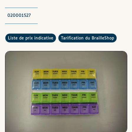
020001527
Consulter la
Comment fonctionne la
?
liste de prix indicative
tarification du BrailleShop
Images