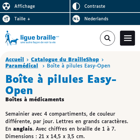
Inverser le
Affichage
contraste
Réduire l’affichage
Augmenter la
Bezoek de website in het
taille
+
Nederlands
Vous êtes ici :
Accueil
Catalogue du BrailleShop
Paramédical
Boîte à pilules Easy-Open
Boîte à pilules Easy-
Open
Boîtes à médicaments
Semainier avec 4 compartiments, de couleur
différente, par jour. Lettres en grands caractères.
En
anglais
. Avec chiffres en braille de 1 à 7.
Dimensions : 21 x 14,5 x 3,5 cm.