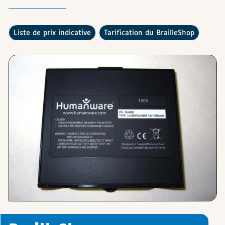
Consulter la
Comment fonctionne la
?
liste de prix indicative
tarification du BrailleShop
Images