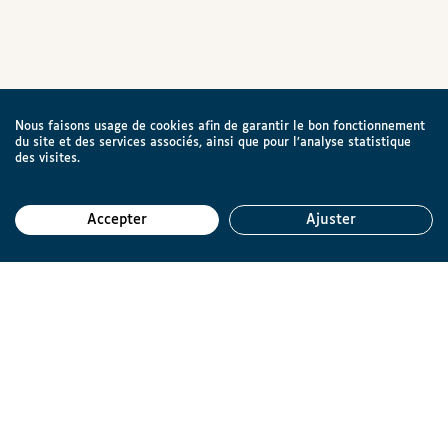
Nous faisons usage de cookies afin de garantir le bon fonctionnement
du site et des services associés, ainsi que pour l’analyse statistique
des visites.
Accepter
Ajuster
Reto