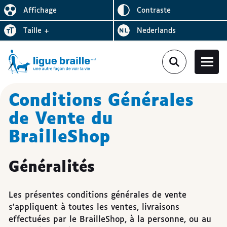
Inverser le
Affichage
contraste
Réduire l’affichage
Augmenter la
Bezoek de website in het
taille
+
Nederlands
Conditions Générales
de Vente du
BrailleShop
Généralités
Les présentes conditions générales de vente
s'appliquent à toutes les ventes, livraisons
effectuées par le BrailleShop, à la personne, ou au