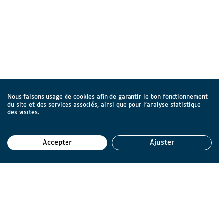
Nous faisons usage de cookies afin de garantir le bon fonctionnement
du site et des services associés, ainsi que pour l’analyse statistique
des visites.
Accepter
Ajuster
Reto