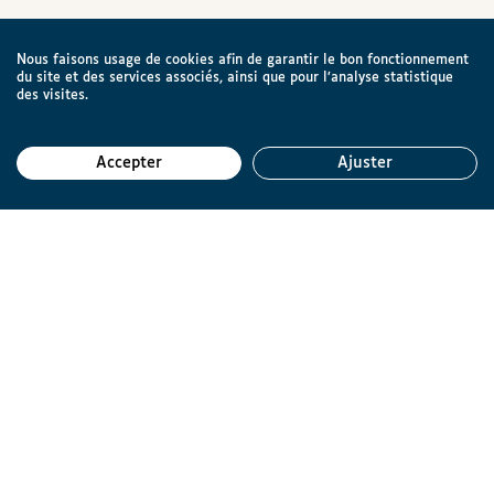
Nous faisons usage de cookies afin de garantir le bon fonctionnement
du site et des services associés, ainsi que pour l’analyse statistique
des visites.
Accepter
Ajuster
Reto
Ligue Braille asbl
Rue d'Angleterre 57
1060 Bruxelles