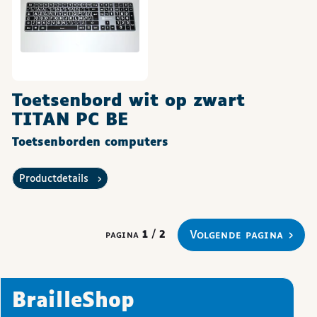
Toetsenbord wit op zwart
TITAN PC BE
Toetsenborden computers
Productdetails
volgende pagina
pagina
1
/
2
BrailleShop