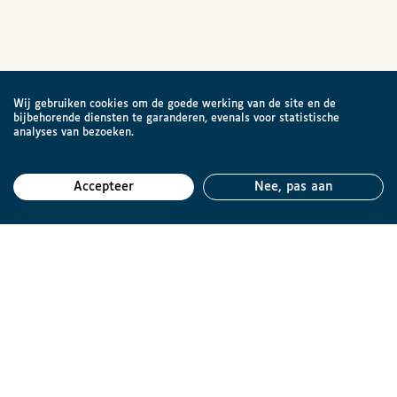
Wij gebruiken cookies om de goede werking van de site en de
bijbehorende diensten te garanderen, evenals voor statistische
analyses van bezoeken.
Accepteer
Nee, pas aan
Teru
Brailleliga vzw