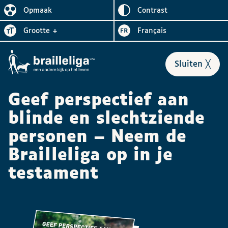
Omgekeerd
Opmaak
contrast
De lay-out vereenvoudigen
Letter
vergroten
Visiter le site en
grootte
+
Français
Formulier
sluiten
╳
Geef perspectief aan
blinde en slechtziende
personen – Neem de
Brailleliga op in je
testament