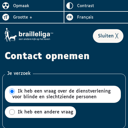
Omgekeerd
Opmaak
contrast
De lay-out vereenvoudigen
Letter
vergroten
Visiter le site en
grootte
+
Français
Formulier
sluiten
╳
Contact opnemen
Je verzoek
Ik heb een vraag over de dienstverlening
voor blinde en slechtziende personen
Ik heb een andere vraag