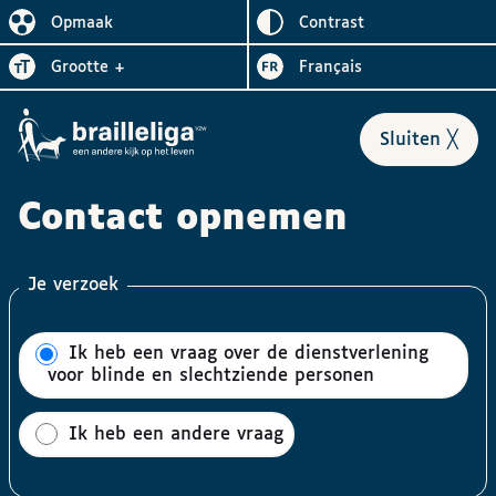
Omgekeerd
Opmaak
contrast
De lay-out vereenvoudigen
Letter
vergroten
Visiter le site en
grootte
+
Français
Formulier
sluiten
╳
Contact opnemen
Je verzoek
Ik heb een vraag over de dienstverlening
voor blinde en slechtziende personen
Ik heb een andere vraag