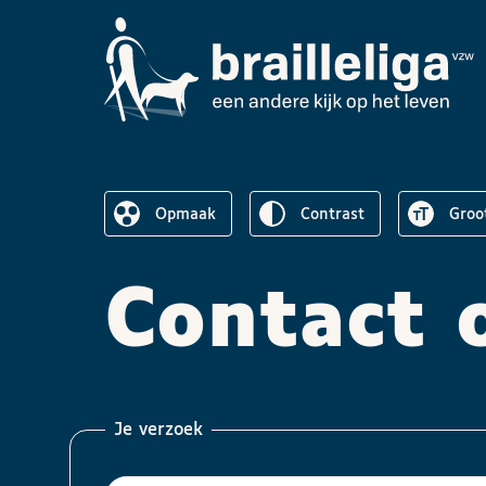
Omgekeerd
Lette
Opmaak
contrast
groo
De lay-out vereenvoudigen
Contact
Je verzoek