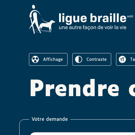
Inverser le
Au
Affichage
contraste
t
Réduire l’affichage
Prendre 
Votre demande