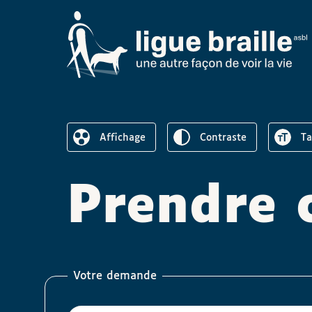
Inverser le
Au
Affichage
contraste
t
Réduire l’affichage
Prendre 
Votre demande