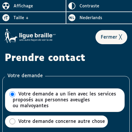
Inverser le
Affichage
contraste
Réduire l’affichage
Augmenter la
Bezoek de website in het
taille
+
Nederlands
le for
Fermer
╳
Prendre contact
Votre demande
Votre demande a un lien avec les services
proposés aux personnes aveugles
ou malvoyantes
Votre demande concerne autre chose