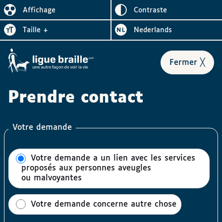
Inverser le
Affichage
contraste
Réduire l’affichage
Augmenter la
Bezoek de website in het
taille
+
Nederlands
le for
Fermer
╳
Prendre contact
Votre demande
Votre demande a un lien avec les services
proposés aux personnes aveugles
ou malvoyantes
Votre demande concerne autre chose