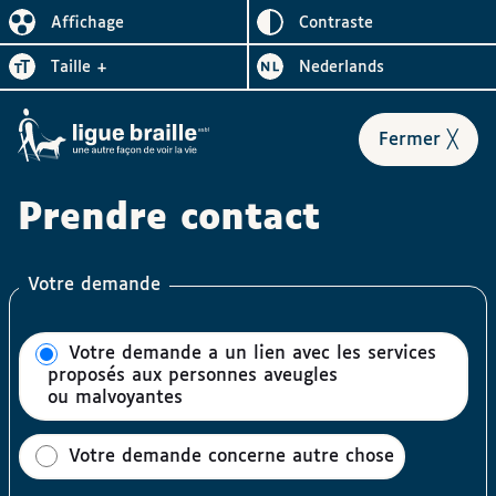
Inverser le
Affichage
contraste
Réduire l’affichage
Augmenter la
Bezoek de website in het
taille
+
Nederlands
le for
Fermer
╳
Prendre contact
Votre demande
Votre demande a un lien avec les services
proposés aux personnes aveugles
ou malvoyantes
Votre demande concerne autre chose