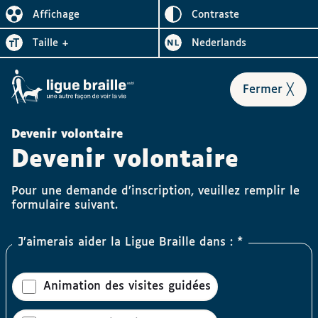
Inverser le
Affichage
contraste
Réduire l’affichage
Augmenter la
Bezoek de website in het
taille
+
Nederlands
le for
Fermer
╳
Devenir volontaire
Devenir volontaire
Pour une demande d’inscription, veuillez remplir le
formulaire suivant.
J’aimerais aider la Ligue Braille dans : *
Animation des visites guidées